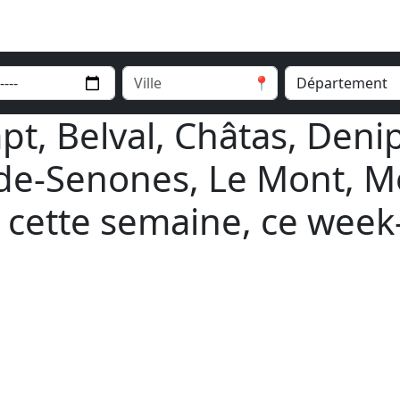
📍
pt, Belval, Châtas, Deni
e-Senones, Le Mont, Mo
 cette semaine, ce wee