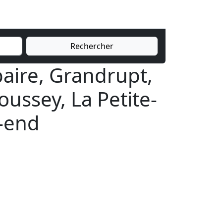
Rechercher
paire, Grandrupt,
ussey, La Petite-
k-end