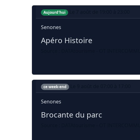
Le 7 août de 19:00 à 23:00
Aujourd'hui
Senones
Apéro Histoire
Source : DATAtourisme - OT INTERCOMMU
Le 9 août de 07:00 à 17:00
ce week-end
Senones
Brocante du parc
Source : DATAtourisme - OT INTERCOMMU