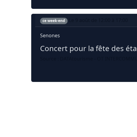
Le 9 août de 12:00 à 17:00
ce week-end
Senones
Concert pour la fête des ét
Source : DATAtourisme - OT INTERCOMMU