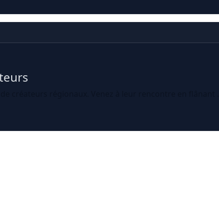
ateurs
 de créateurs régionaux. Venez à leur rencontre en flânant .