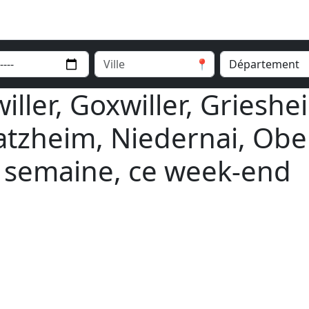
📍
iller, Goxwiller, Grieshe
tzheim, Niedernai, Ober
e semaine, ce week-end