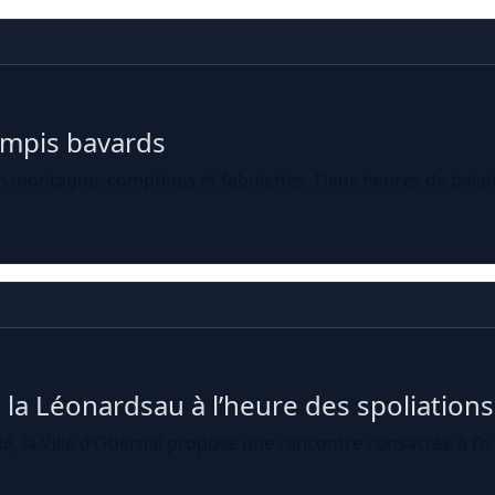
ampis bavards
montagne, comptines et fabulettes. Deux heures de balade
la Léonardsau à l’heure des spoliations
, la Ville d’Obernai propose une rencontre consacrée à l’h .