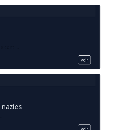
 cont ...
Voir
 nazies
..
Voir