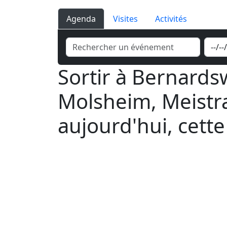
Agenda
Visites
Activités
Sortir à Bernardsw
Molsheim, Meistra
aujourd'hui, cett