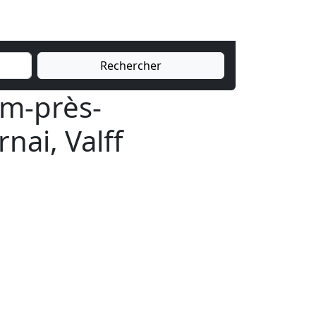
Rechercher
im-près-
nai, Valff