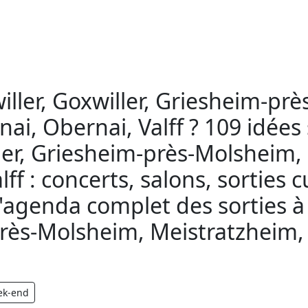
iller, Goxwiller, Griesheim-pr
i, Obernai, Valff ? 109 idées s
ller, Griesheim-près-Molsheim,
ff : concerts, salons, sorties c
, l'agenda complet des sorties à
près-Molsheim, Meistratzheim,
ek-end