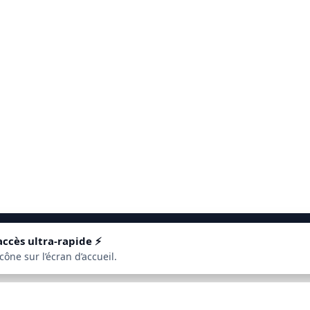
accès ultra‑rapide ⚡


ône sur l’écran d’accueil.
Où