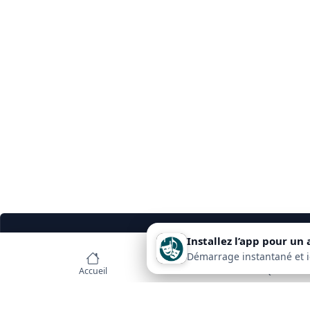
Installez l’app pour un 
            🎉 Vous organisez un événements ?
Démarrage instantané et ic
Accueil
Quand