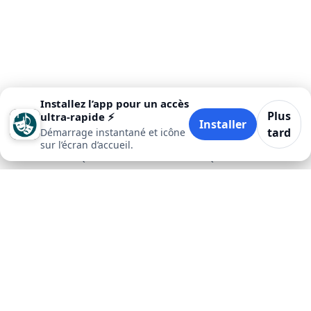
Installez l’app pour un accès
Plus
ultra‑rapide ⚡
Installer
tard
Démarrage instantané et icône
sur l’écran d’accueil.
Accueil
Quand
Où
Quoi
Plus