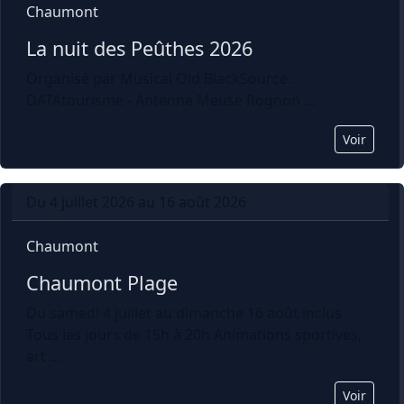
Chaumont
La nuit des Peûthes 2026
Organisé par Musical Old BlackSource :
DATAtourisme - Antenne Meuse Rognon ...
Voir
Du 4 juillet 2026 au 16 août 2026
Chaumont
Chaumont Plage
Du samedi 4 juillet au dimanche 16 août inclus
Tous les jours de 15h à 20h Animations sportives,
art ...
Voir