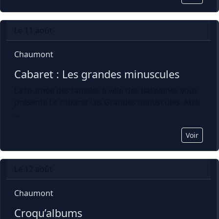
Le 11 août
Chaumont
Cabaret : Les grandes minuscules
La tournée des familles à vélo des Balladines vous
présente Le cabaret Les Grandes minuscules. Ateli
...
Voir
Le 12 août
Chaumont
Croqu’albums