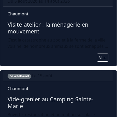
Du 5 août 2026 au 14 août 2026
Chaumont
Visite-atelier : la ménagerie en 
mouvement
C’est la catastrophe au zoo et à la ferme de la ville
voisine, de nombreux animaux se sont échappés ...
Voir
Le 15 août
ce week-end
Chaumont
Vide-grenier au Camping Sainte-
Marie
Buvette, restauration et animation sur place.