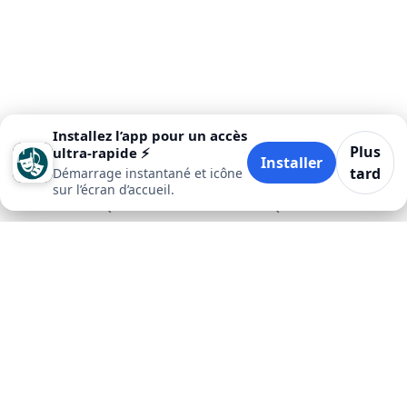
Installez l’app pour un accès
Plus
ultra‑rapide ⚡
Installer
tard
Démarrage instantané et icône
sur l’écran d’accueil.
Accueil
Quand
Où
Quoi
Plus