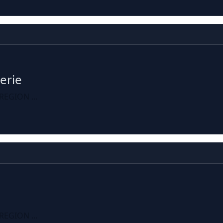
erie
REGION ...
REGION ...