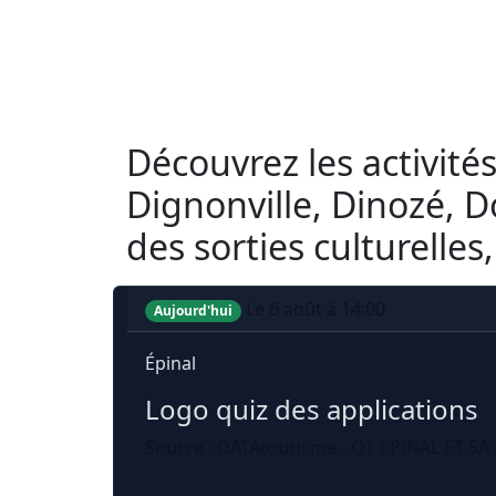
Découvrez les activités 
Dignonville, Dinozé, D
des sorties culturelles
Le 6 août à 14:00
Aujourd'hui
Épinal
Logo quiz des applications
Source : DATAtourisme - OT EPINAL ET SA 