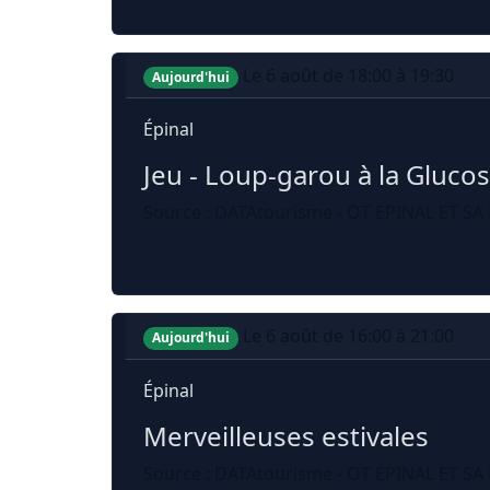
Le 6 août de 18:00 à 19:30
Aujourd'hui
Épinal
Jeu - Loup-garou à la Glucos
Source : DATAtourisme - OT EPINAL ET SA 
Le 6 août de 16:00 à 21:00
Aujourd'hui
Épinal
Merveilleuses estivales
Source : DATAtourisme - OT EPINAL ET SA 