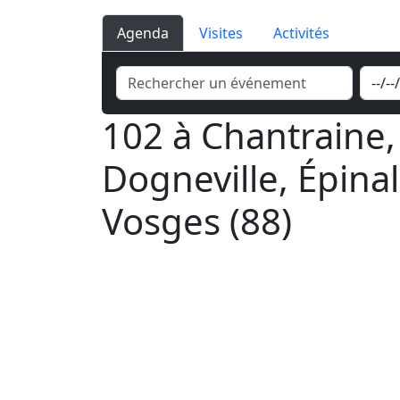
Agenda
Visites
Activités
102 à Chantraine, 
Dogneville, Épina
Vosges (88)