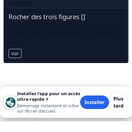
à Lemberg
Rocher des trois figures []
Ce rocher de grès non loin de Lemberg, porte une
sculpture dont l'origine est sans doute funéraire.
...
Voir
Installez l’app pour un accès
Plus
ultra‑rapide ⚡
Installer
tard
Démarrage instantané et icône
sur l’écran d’accueil.
Accueil
Quand
Où
Quoi
Plus