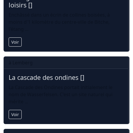
loisirs []
Enchâssé dans un écrin de collines boisées, à
moins d'1 kilomètre du centre-ville de Bitche,
l'étang ...
Voir
à Lemberg
La cascade des ondines []
La Cascade des Ondines portait initialement le
nom de Wasserfelsen. C'est un site naturel qui
mérite ...
Voir