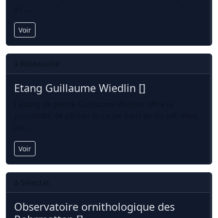
à l ...
Voir
à Ribeauvillé
Etang Guillaume Wiedlin []
L'étang de pëche Guillaume Wiedlin offre la
possibilité de pêcher la carpe mais en no-kill: elles
do ...
Voir
à Sélestat
Observatoire ornithologique des 