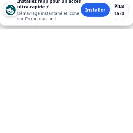
Installez l’app pour un accès
Plus
ultra‑rapide ⚡
Installer
tard
Démarrage instantané et icône
sur l’écran d’accueil.
Accueil
Quand
Où
Quoi
Plus
Artisanat saint-hippolyte
Bande dessinée saint-hippolyte
Carnaval saint-hippolyte
Cinéma saint-hippolyte
Cirque saint-hippolyte
Concert saint-hippolyte
Conférence saint-hippolyte
Course à pied saint-hippolyte
Évènement commercial saint-hippolyte
Évènement religieux saint-hippolyte
Évènement sportif saint-hippolyte
Festival saint-hippolyte
Fête de la Saint Nicolas saint-hippolyte
Fête de la science saint-hippolyte
Fête nationale - 14 juillet saint-hippolyte
Fêtes de Pâques saint-hippolyte
Football saint-hippolyte