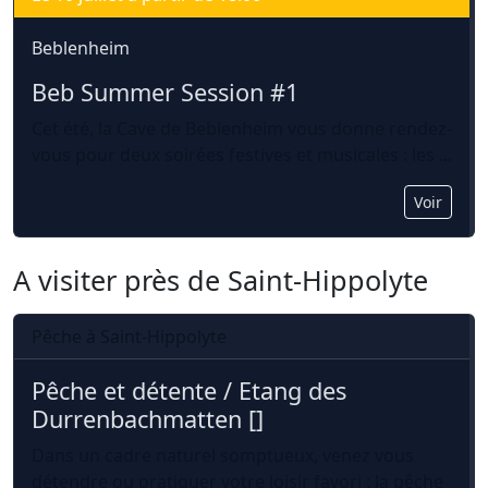
Beblenheim
Beb Summer Session #1
Cet été, la Cave de Beblenheim vous donne rendez-
vous pour deux soirées festives et musicales : les ...
Voir
A visiter près de Saint-Hippolyte
Pêche à Saint-Hippolyte
Pêche et détente / Etang des 
Durrenbachmatten []
Dans un cadre naturel somptueux, venez vous
détendre ou pratiquer votre loisir favori : la pêche