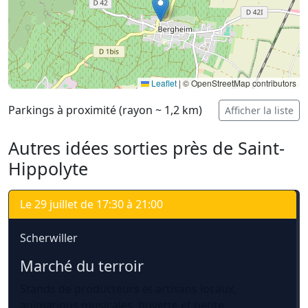
Leaflet
|
© OpenStreetMap contributors
Parkings à proximité (rayon ~ 1,2 km)
Afficher la liste
Autres idées sorties près de Saint-
Hippolyte
Le 29 juillet de 17:30 à 21:00
Scherwiller
Marché du terroir
Stands de producteurs et artisans locaux,
animations musicales, buvette et petite